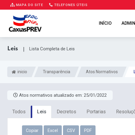
MAPA DO SITE
TELEFONES ÚTEIS
INÍCIO
ADMIN
Leis
|
Lista Completa de Leis
inicio
Transparência
Atos Normativos
Atos normativos atualizado em:
25/01/2022
Todos
Leis
Decretos
Portarias
Resoluç
Copiar
Excel
CSV
PDF