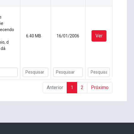
e
õe
elecendo
Ver
6.40 MB
16/01/2006
io, d
 dá
Anterior
1
2
Próximo