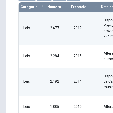
Categoria
Número
Exercício
Detalh
Dispõ
Previ
Leis
2.477
2019
provi
27/1
Alter
Leis
2.284
2015
outra
Dispõ
Leis
2.192
2014
de Ca
munic
Leis
1.885
2010
Altera