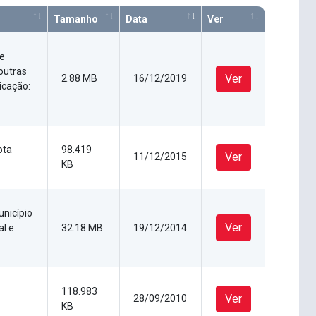
Tamanho
Data
Ver
de
outras
Ver
2.88 MB
16/12/2019
licação:
ota
98.419
Ver
11/12/2015
KB
unicípio
Ver
al e
32.18 MB
19/12/2014
118.983
Ver
28/09/2010
KB