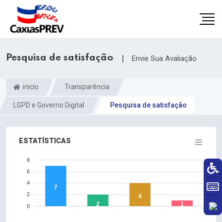
Pesquisa de satisfação
|
Envie Sua Avaliação
inicio
Transparência
LGPD e Governo Digital
Pesquisa de satisfação
ESTATÍSTICAS
8
6
4
7
2
4
2
1
0